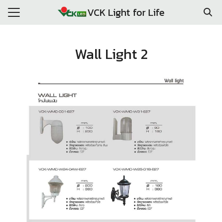
Skip
VCK Light for Life
to
Search
content
for:
Wall Light 2
E
DUCTS
RENCE CLIENT
PROJECTS
T US
ACT US