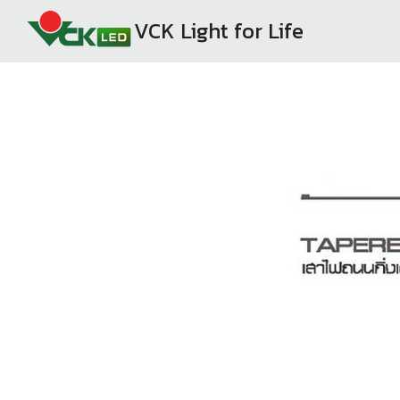
Skip
VCK Light for Life
to
content
Se
fo