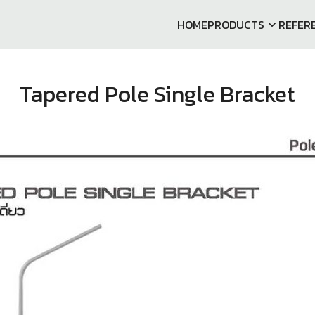
HOME
PRODUCTS
REFER
arch
r:
Tapered Pole Single Bracket