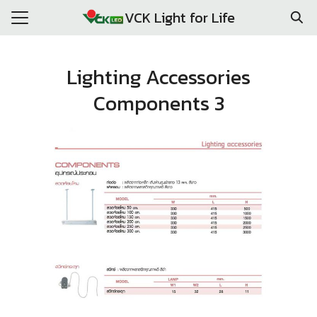
Skip
VCK Light for Life
to
Search
content
for:
Lighting Accessories
E
Components 3
DUCTS
RENCE CLIENT
PROJECTS
T US
ACT US