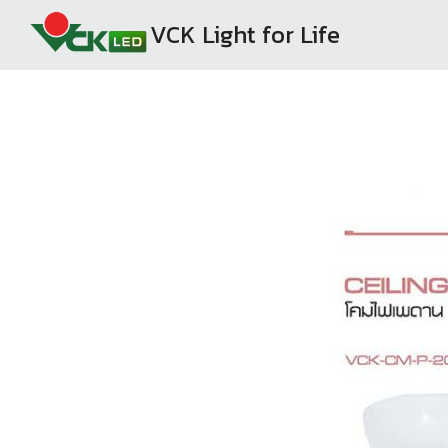
Skip
VCK Light for Life
to
content
Se
fo